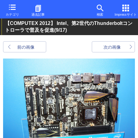
カテゴリ
過去記事
検索
Impressサイト
【COMPUTEX 2012】 Intel、第2世代のThunderboltコン
トローラで普及を促進
(9/17)
前の画像
次の画像