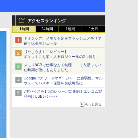
アクセスランキング
1時間
24時間
1週間
1カ月
キオクシア、メモリ不足をフラッシュメモリで
補う拡張モジュール
【やじうまミニレビュー】
ポケットにも楽々入るロジクールの2つ折りマ
ウス「Mobi Fold」。その気になるギミックと
メモリ8GBで仕事なんて無理……そう思ってい
は？
た時期が僕にもありました
Googleパスワードマネージャーに脆弱性、マル
ウェアでパスキー保護を突破可能に
7デバイスを1つのレシーバに集約！エレコム製
品向けUSBレシーバ
もっと見る