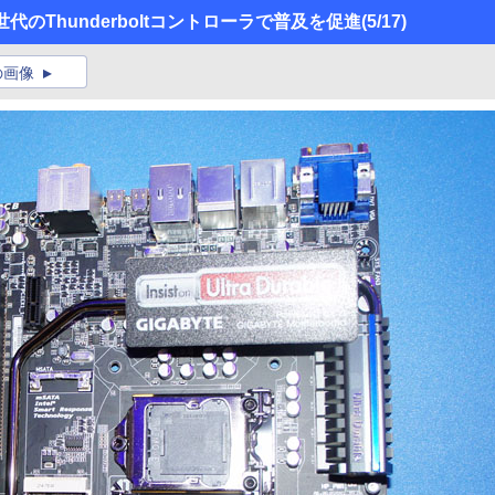
、第2世代のThunderboltコントローラで普及を促進
(5/17)
の画像