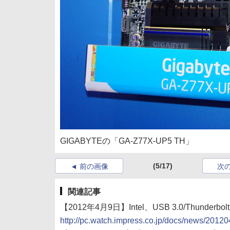
GIGABYTEの「GA-Z77X-UP5 TH」
(5/17)
前の画像
次
関連記事
【2012年4月9日】Intel、USB 3.0/Thunde
http://pc.watch.impress.co.jp/docs/news/2012