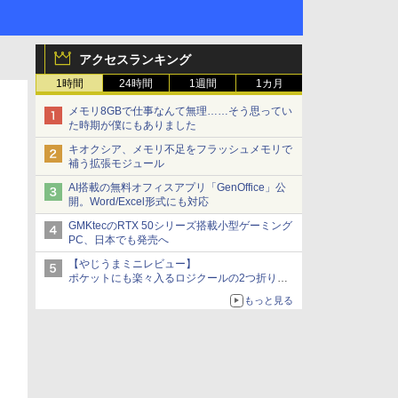
アクセスランキング
1時間
24時間
1週間
1カ月
メモリ8GBで仕事なんて無理……そう思ってい
た時期が僕にもありました
キオクシア、メモリ不足をフラッシュメモリで
補う拡張モジュール
AI搭載の無料オフィスアプリ「GenOffice」公
開。Word/Excel形式にも対応
GMKtecのRTX 50シリーズ搭載小型ゲーミング
PC、日本でも発売へ
【やじうまミニレビュー】
ポケットにも楽々入るロジクールの2つ折りマ
ウス「Mobi Fold」。その気になるギミックと
もっと見る
は？