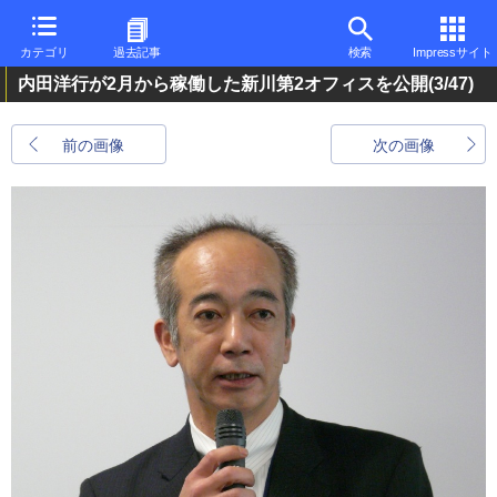
カテゴリ
過去記事
検索
Impressサイト
内田洋行が2月から稼働した新川第2オフィスを公開
(3/47)
前の画像
次の画像