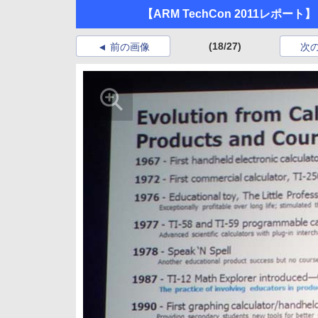
【ARM TechCon 2011レ
(18/27)
前の画像
次