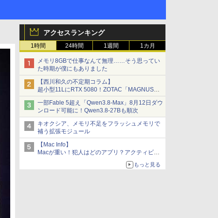
アクセスランキング
1時間
24時間
1週間
1カ月
メモリ8GBで仕事なんて無理……そう思ってい
た時期が僕にもありました
【西川和久の不定期コラム】
超小型11LにRTX 5080！ZOTAC「MAGNUS
ONE」最上位機の実力を探る
一部Fable 5超え「Qwen3.8-Max」8月12日ダウ
ンロード可能に！Qwen3.8-27Bも順次
キオクシア、メモリ不足をフラッシュメモリで
補う拡張モジュール
【Mac Info】
Macが重い！犯人はどのアプリ？アクティビテ
ィモニタで突き止める
もっと見る