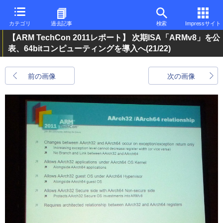
カテゴリ
過去記事
検索
Impressサイト
【ARM TechCon 2011レポート】 次期ISA「ARMv8」を公
表、64bitコンピューティングを導入へ
(21/22)
前の画像
次の画像