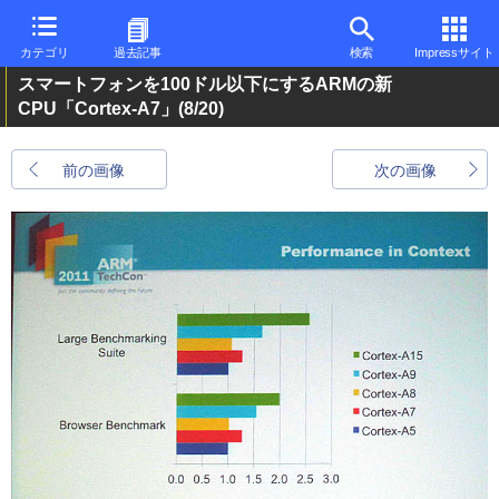
カテゴリ
過去記事
検索
Impressサイト
スマートフォンを100ドル以下にするARMの新
CPU「Cortex-A7」
(8/20)
前の画像
次の画像