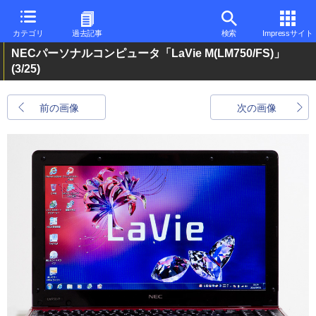
カテゴリ
過去記事
検索
Impressサイト
NECパーソナルコンピュータ「LaVie M(LM750/FS)」
(3/25)
前の画像
次の画像