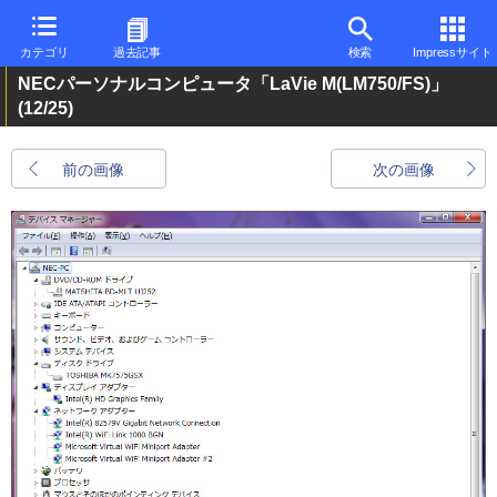
カテゴリ
過去記事
検索
Impressサイト
NECパーソナルコンピュータ「LaVie M(LM750/FS)」
(12/25)
前の画像
次の画像