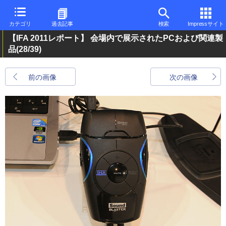
カテゴリ
過去記事
検索
Impressサイト
【IFA 2011レポート】 会場内で展示されたPCおよび関連製
品
(28/39)
前の画像
次の画像