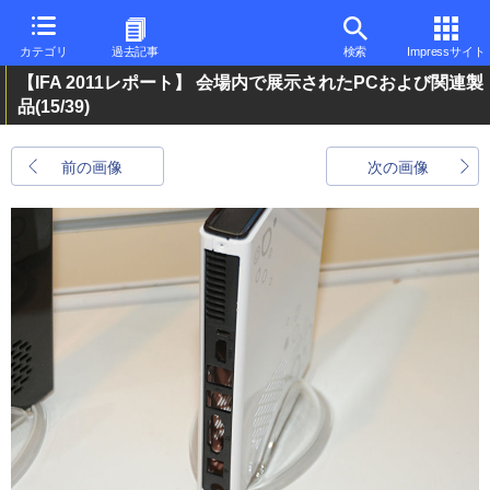
カテゴリ
過去記事
検索
Impressサイト
【IFA 2011レポート】 会場内で展示されたPCおよび関連製
品
(15/39)
前の画像
次の画像