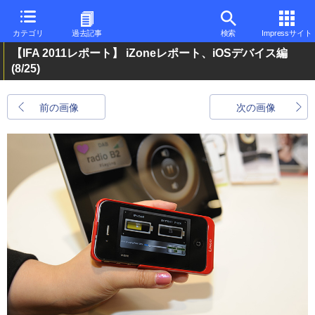
カテゴリ
過去記事
検索
Impressサイト
【IFA 2011レポート】 iZoneレポート、iOSデバイス編
(8/25)
前の画像
次の画像