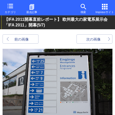
カテゴリ
過去記事
検索
Impressサイト
【IFA 2011開幕直前レポート】 欧州最大の家電系展示会
「IFA 2011」開幕
(5/7)
前の画像
次の画像