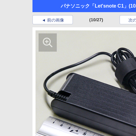
パナソニック「Let'snote C1」
(10
(10/27)
前の画像
次