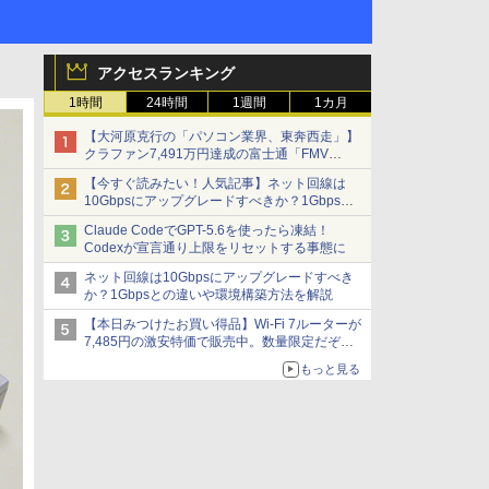
アクセスランキング
1時間
24時間
1週間
1カ月
【大河原克行の「パソコン業界、東奔西走」】
クラファン7,491万円達成の富士通「FMV
Keyboard X」、極限の静音化を追求
【今すぐ読みたい！人気記事】ネット回線は
10Gbpsにアップグレードすべきか？1Gbpsと
の違いや環境構築方法を解説 - PC Watch
Claude CodeでGPT-5.6を使ったら凍結！
Codexが宣言通り上限をリセットする事態に
ネット回線は10Gbpsにアップグレードすべき
か？1Gbpsとの違いや環境構築方法を解説
【本日みつけたお買い得品】Wi-Fi 7ルーターが
7,485円の激安特価で販売中。数量限定だぞ急
げ！
もっと見る