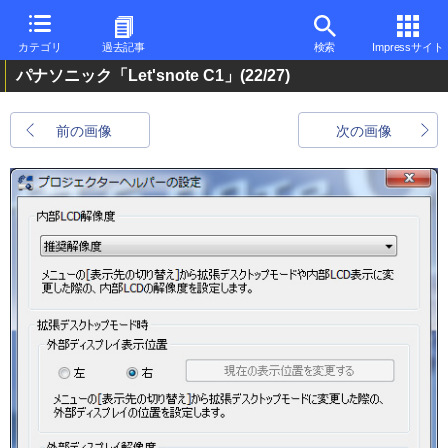
カテゴリ
過去記事
検索
Impressサイト
パナソニック「Let'snote C1」
(22/27)
前の画像
次の画像