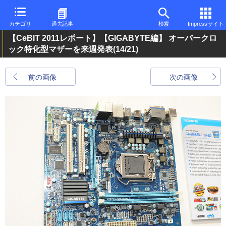
カテゴリ
過去記事
検索
Impressサイト
【CeBIT 2011レポート】【GIGABYTE編】 オーバークロ
ック特化型マザーを来週発表
(14/21)
前の画像
次の画像