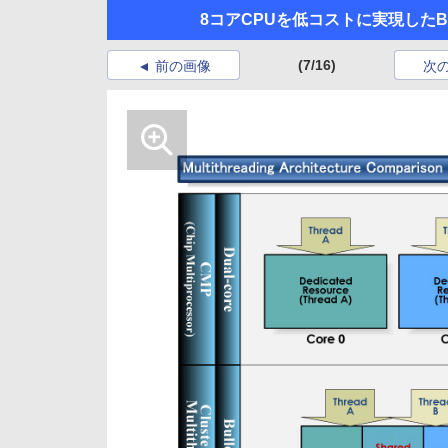
8コアCPUを低コストに実現したBull
(7/16)
前の画像
次