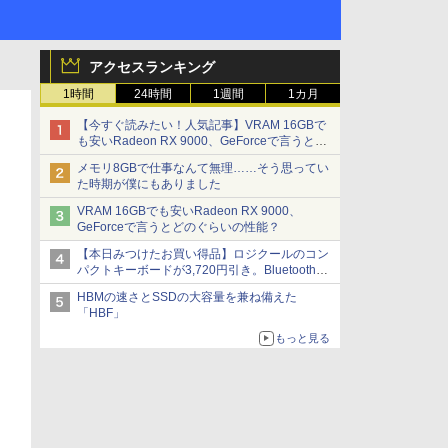
アクセスランキング
1時間
24時間
1週間
1カ月
【今すぐ読みたい！人気記事】VRAM 16GBで
も安いRadeon RX 9000、GeForceで言うとど
のぐらいの性能？ - PC Watch
メモリ8GBで仕事なんて無理……そう思ってい
た時期が僕にもありました
VRAM 16GBでも安いRadeon RX 9000、
GeForceで言うとどのぐらいの性能？
【本日みつけたお買い得品】ロジクールのコン
パクトキーボードが3,720円引き。Bluetoothで3
台接続対応
HBMの速さとSSDの大容量を兼ね備えた
「HBF」
もっと見る