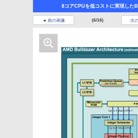
8コアCPUを低コストに実現したBull
(6/16)
前の画像
次