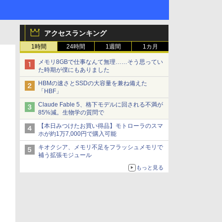
アクセスランキング
1時間
24時間
1週間
1カ月
メモリ8GBで仕事なんて無理……そう思ってい
た時期が僕にもありました
HBMの速さとSSDの大容量を兼ね備えた
「HBF」
Claude Fable 5、格下モデルに回される不満が
85%減。生物学の質問で
【本日みつけたお買い得品】モトローラのスマ
ホが約1万7,000円で購入可能
キオクシア、メモリ不足をフラッシュメモリで
補う拡張モジュール
もっと見る