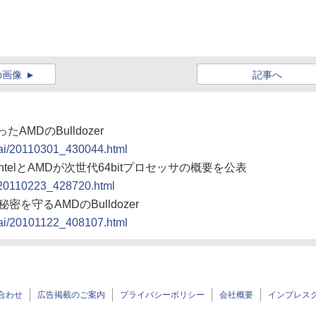
の画像
記事へ
MDのBulldozer
igai/20110301_430044.html
IntelとAMDが次世代64bitプロセッサの概要を公表
t/20110223_428720.html
を守るAMDのBulldozer
igai/20101122_408107.html
合わせ
広告掲載のご案内
プライバシーポリシー
会社概要
インプレス