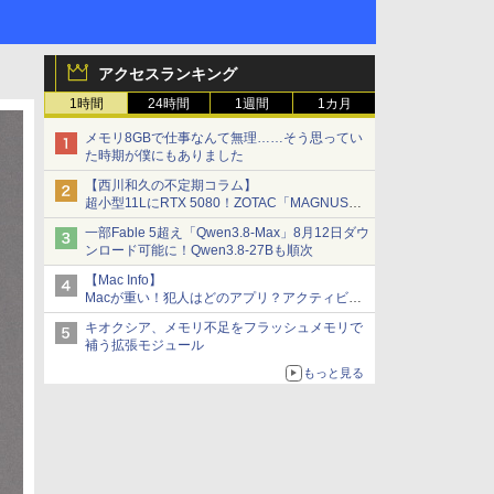
アクセスランキング
1時間
24時間
1週間
1カ月
メモリ8GBで仕事なんて無理……そう思ってい
た時期が僕にもありました
【西川和久の不定期コラム】
超小型11LにRTX 5080！ZOTAC「MAGNUS
ONE」最上位機の実力を探る
一部Fable 5超え「Qwen3.8-Max」8月12日ダウ
ンロード可能に！Qwen3.8-27Bも順次
【Mac Info】
Macが重い！犯人はどのアプリ？アクティビテ
ィモニタで突き止める
キオクシア、メモリ不足をフラッシュメモリで
補う拡張モジュール
もっと見る