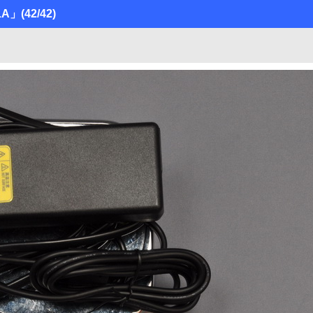
/1A」
(42/42)