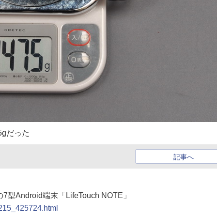
5gだった
記事へ
ndroid端末「LifeTouch NOTE」
0215_425724.html