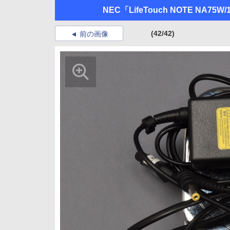
NEC「LifeTouch NOTE NA75W
(42/42)
前の画像