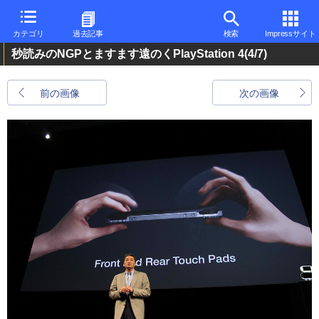
カテゴリ
過去記事
検索
Impressサイト
秒読みのNGPとますます遠のくPlayStation 4
(4/7)
前の画像
次の画像