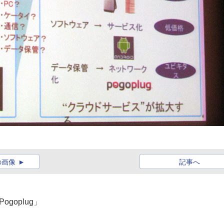
の画像
記事へ
ogoplug」