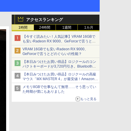
アクセスランキング
1時間
24時間
1週間
1カ月
【今すぐ読みたい！人気記事】VRAM 16GBで
も安いRadeon RX 9000、GeForceで言うとど
のぐらいの性能？ - PC Watch
VRAM 16GBでも安いRadeon RX 9000、
GeForceで言うとどのぐらいの性能？
【本日みつけたお買い得品】ロジクールのコン
パクトキーボードが3,720円引き。Bluetoothで3
台接続対応
【本日みつけたお買い得品】ロジクールの高級
マウス「MX MASTER 4」が最安値！Amazonで
3千円弱の割引
メモリ8GBで仕事なんて無理……そう思ってい
た時期が僕にもありました
もっと見る