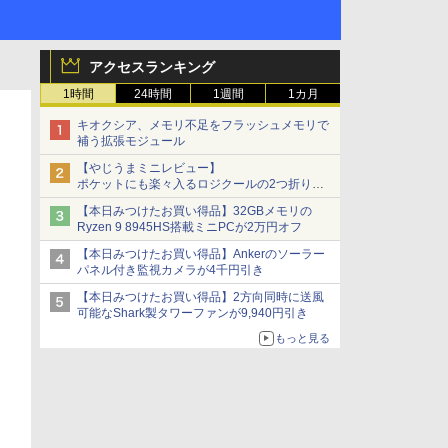
アクセスランキング
1時間
24時間
1週間
1カ月
キオクシア、メモリ不足をフラッシュメモリで
補う拡張モジュール
【やじうまミニレビュー】
ポケットにも楽々入るロジクールの2つ折りマ
ウス「Mobi Fold」。その気になるギミックと
【本日みつけたお買い得品】32GBメモリの
は？
Ryzen 9 8945HS搭載ミニPCが2万円オフ
【本日みつけたお買い得品】Ankerのソーラー
パネル付き監視カメラが4千円引き
【本日みつけたお買い得品】2方向同時に送風
可能なShark製タワーファンが9,940円引き
もっと見る