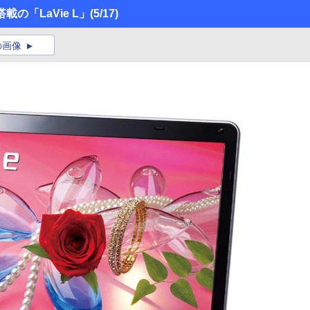
載の「LaVie L」
(5/17)
の画像