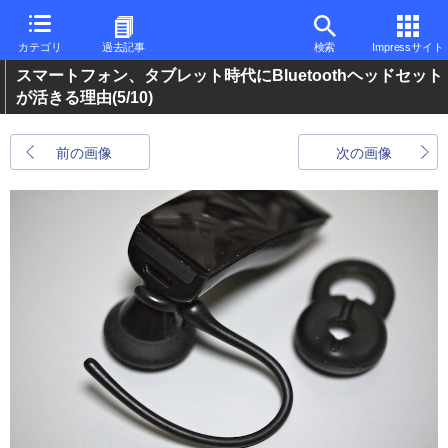
カテゴリ
過去記事
検索
Impressサイト
スマートフォン、タブレット時代にBluetoothヘッドセット
が活きる理由
(5/10)
前の画像
次の画像