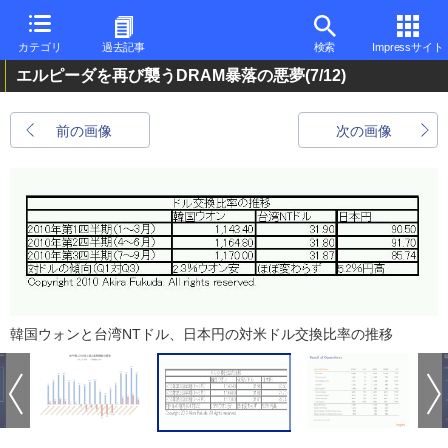
カテゴリ
過去記事
検索
Impressサイト
エルピーダを再び襲うDRAM暴落の悪夢
(7/12)
前の画像
次の画像
韓国ウォンと台湾NTドル、日本円の対米ドル交換比率の推移