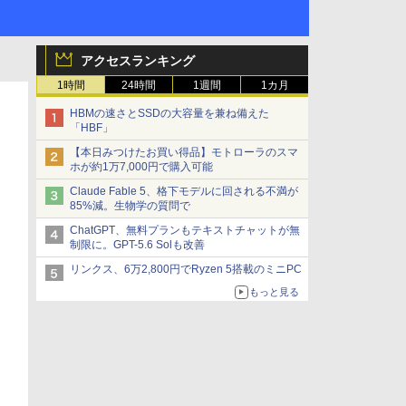
アクセスランキング
1時間
24時間
1週間
1カ月
HBMの速さとSSDの大容量を兼ね備えた
「HBF」
【本日みつけたお買い得品】モトローラのスマ
ホが約1万7,000円で購入可能
Claude Fable 5、格下モデルに回される不満が
85%減。生物学の質問で
ChatGPT、無料プランもテキストチャットが無
制限に。GPT-5.6 Solも改善
リンクス、6万2,800円でRyzen 5搭載のミニPC
もっと見る