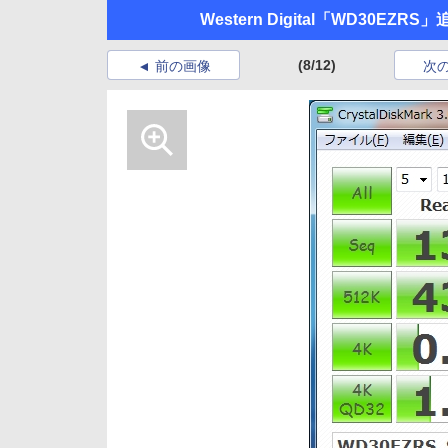
Western Digital「WD30EZR
(8/12)
前の画像
次