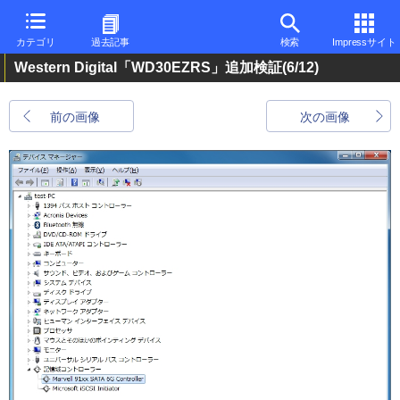
カテゴリ
過去記事
検索
Impressサイト
Western Digital「WD30EZRS」追加検証
(6/12)
前の画像
次の画像