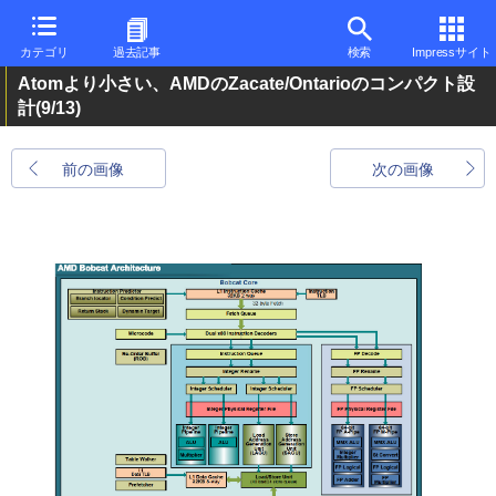
カテゴリ
過去記事
検索
Impressサイト
Atomより小さい、AMDのZacate/Ontarioのコンパクト設
計
(9/13)
前の画像
次の画像