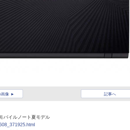
の画像
記事へ
搭載のモバイルノート夏モデル
00608_371925.html