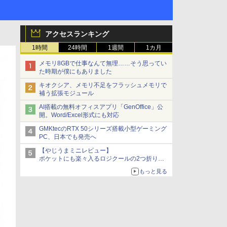
アクセスランキング
1時間
24時間
1週間
1カ月
メモリ8GBで仕事なんて無理……そう思ってい
た時期が僕にもありました
キオクシア、メモリ不足をフラッシュメモリで
補う拡張モジュール
AI搭載の無料オフィスアプリ「GenOffice」公
開。Word/Excel形式にも対応
GMKtecのRTX 50シリーズ搭載小型ゲーミング
PC、日本でも発売へ
【やじうまミニレビュー】
ポケットにも楽々入るロジクールの2つ折りマ
ウス「Mobi Fold」。その気になるギミックと
もっと見る
は？