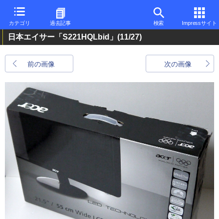
カテゴリ
過去記事
検索
Impressサイト
日本エイサー「S221HQLbid」
(11/27)
前の画像
次の画像