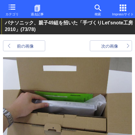
カテゴリ
過去記事
検索
Impressサイト
パナソニック、親子49組を招いた「手づくりLet'snote工房
2010」
(73/78)
前の画像
次の画像