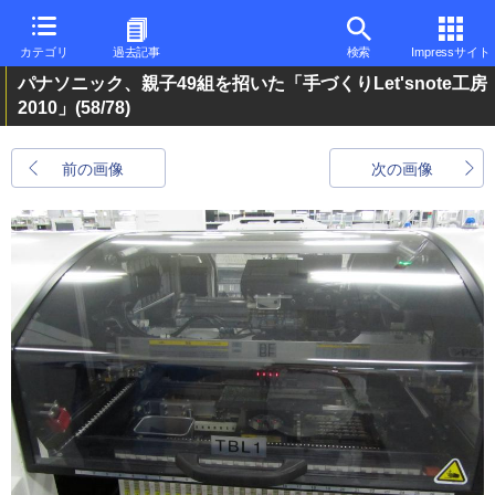
カテゴリ
過去記事
検索
Impressサイト
パナソニック、親子49組を招いた「手づくりLet'snote工房
2010」
(58/78)
前の画像
次の画像