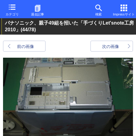
カテゴリ
過去記事
検索
Impressサイト
パナソニック、親子49組を招いた「手づくりLet'snote工房
2010」
(44/78)
前の画像
次の画像