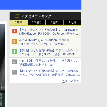
アクセスランキング
1時間
24時間
1週間
1カ月
【今すぐ読みたい！人気記事】VRAM 16GBで
も安いRadeon RX 9000、GeForceで言うとど
のぐらいの性能？ - PC Watch
VRAM 16GBでも安いRadeon RX 9000、
GeForceで言うとどのぐらいの性能？
【本日みつけたお買い得品】ロジクールのコン
パクトキーボードが3,720円引き。Bluetoothで3
台接続対応
メモリ8GBで仕事なんて無理……そう思ってい
た時期が僕にもありました
【本日みつけたお買い得品】ロジクールの高級
マウス「MX MASTER 4」が最安値！Amazonで
3千円弱の割引
もっと見る