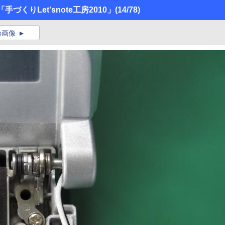
くりLet'snote工房2010」
(14/78)
の画像