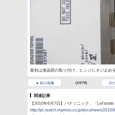
最初は液晶部の取り付け。ヒンジにネジ止め
(14/78)
前の画像
次
関連記事
【2010年6月7日】パナソニック、「Let'sno
http://pc.watch.impress.co.jp/docs/news/201