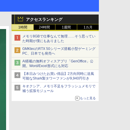
アクセスランキング
1時間
24時間
1週間
1カ月
メモリ8GBで仕事なんて無理……そう思ってい
た時期が僕にもありました
GMKtecのRTX 50シリーズ搭載小型ゲーミング
PC、日本でも発売へ
AI搭載の無料オフィスアプリ「GenOffice」公
開。Word/Excel形式にも対応
【本日みつけたお買い得品】2方向同時に送風
可能なShark製タワーファンが9,940円引き
キオクシア、メモリ不足をフラッシュメモリで
補う拡張モジュール
もっと見る