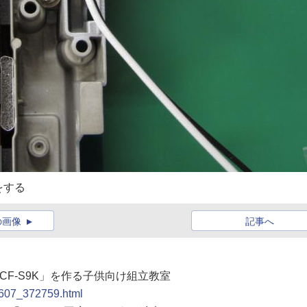
をする
の画像
記事へ
te CF-S9K」を作る子供向け組立教室
00607_372759.html