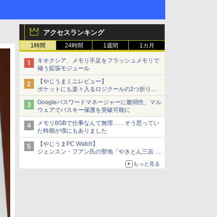
アクセスランキング
1時間
24時間
1週間
1カ月
キオクシア、メモリ不足をフラッシュメモリで
補う拡張モジュール
【やじうまミニレビュー】
ポケットにも楽々入るロジクールの2つ折りマ
ウス「Mobi Fold」。その気になるギミックと
Googleパスワードマネージャーに脆弱性、マル
は？
ウェアでパスキー保護を突破可能に
メモリ8GBで仕事なんて無理……そう思ってい
た時期が僕にもありました
【やじうまPC Watch】
ジェンスン・フアン氏の聖地「やきとん三吉 神
田北口店」で「ご来店記念コース」を娘と堪能
もっと見る
～コース名を変更したのはNVIDIAに怒られたか
らではない