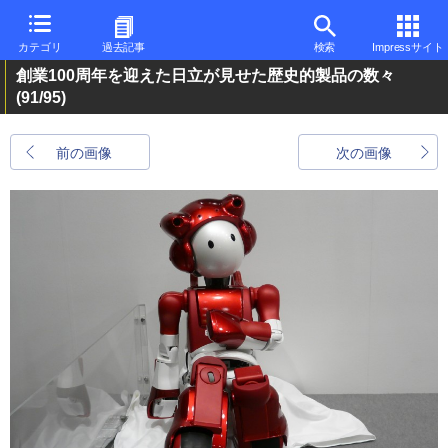
カテゴリ
過去記事
検索
Impressサイト
創業100周年を迎えた日立が見せた歴史的製品の数々
(91/95)
前の画像
次の画像