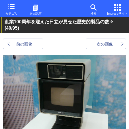
カテゴリ
過去記事
検索
Impressサイト
創業100周年を迎えた日立が見せた歴史的製品の数々
(40/95)
前の画像
次の画像