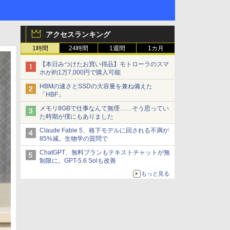
アクセスランキング
1時間
24時間
1週間
1カ月
【本日みつけたお買い得品】モトローラのスマ
ホが約1万7,000円で購入可能
HBMの速さとSSDの大容量を兼ね備えた
「HBF」
メモリ8GBで仕事なんて無理……そう思ってい
た時期が僕にもありました
Claude Fable 5、格下モデルに回される不満が
85%減。生物学の質問で
ChatGPT、無料プランもテキストチャットが無
制限に。GPT-5.6 Solも改善
もっと見る