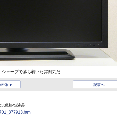
。シャープで落ち着いた雰囲気だ
の画像
記事へ
30型IPS液晶
00701_377913.html