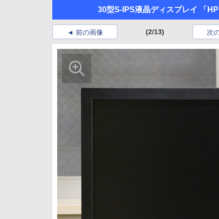
30型S-IPS液晶ディスプレイ 「H
(2/13)
前の画像
次