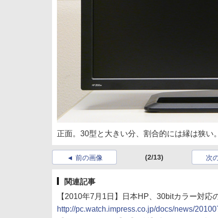
正面。30型と大きい分、割合的には縁は狭い
(2/13)
前の画像
次
関連記事
【2010年7月1日】日本HP、30bitカラー対応の
http://pc.watch.impress.co.jp/docs/news/201