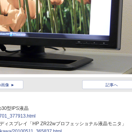
の画像
記事へ
30型IPS液晶
00701_377913.html
液晶ディスプレイ「HP ZR22wプロフェッショナル液晶モニタ」
shikawa/20100511_365837.html