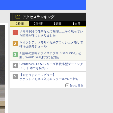
アクセスランキング
1時間
24時間
1週間
1カ月
メモリ8GBで仕事なんて無理……そう思ってい
た時期が僕にもありました
キオクシア、メモリ不足をフラッシュメモリで
補う拡張モジュール
AI搭載の無料オフィスアプリ「GenOffice」公
開。Word/Excel形式にも対応
GMKtecのRTX 50シリーズ搭載小型ゲーミング
PC、日本でも発売へ
【やじうまミニレビュー】
ポケットにも楽々入るロジクールの2つ折りマ
ウス「Mobi Fold」。その気になるギミックと
もっと見る
は？