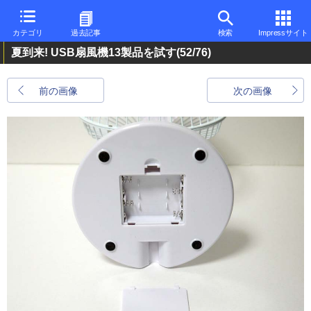
カテゴリ
過去記事
検索
Impressサイト
夏到来! USB扇風機13製品を試す
(52/76)
前の画像
次の画像