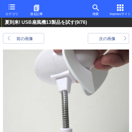
カテゴリ
過去記事
検索
Impressサイト
夏到来! USB扇風機13製品を試す
(9/76)
前の画像
次の画像