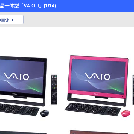
晶一体型「VAIO J」
(1/14)
の画像