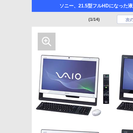
ソニー、21.5型フルHDになった液
(1/14)
次