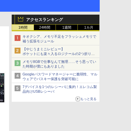
アクセスランキング
1時間
24時間
1週間
1カ月
キオクシア、メモリ不足をフラッシュメモリで
補う拡張モジュール
【やじうまミニレビュー】
ポケットにも楽々入るロジクールの2つ折りマ
ウス「Mobi Fold」。その気になるギミックと
メモリ8GBで仕事なんて無理……そう思ってい
は？
た時期が僕にもありました
Googleパスワードマネージャーに脆弱性、マル
ウェアでパスキー保護を突破可能に
7デバイスを1つのレシーバに集約！エレコム製
品向けUSBレシーバ
もっと見る