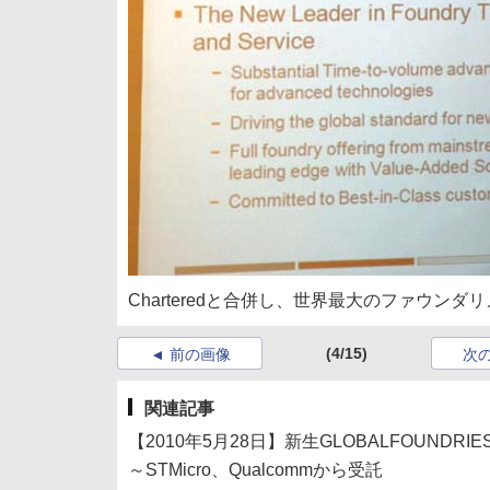
Charteredと合併し、世界最大のファウンダ
(4/15)
前の画像
次
関連記事
【2010年5月28日】新生GLOBALFOUNDR
～STMicro、Qualcommから受託