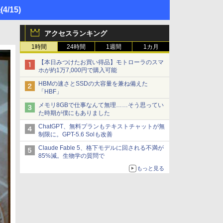
張
(4/15)
アクセスランキング
1時間
24時間
1週間
1カ月
【本日みつけたお買い得品】モトローラのスマ
ホが約1万7,000円で購入可能
HBMの速さとSSDの大容量を兼ね備えた
「HBF」
メモリ8GBで仕事なんて無理……そう思ってい
た時期が僕にもありました
ChatGPT、無料プランもテキストチャットが無
制限に。GPT-5.6 Solも改善
Claude Fable 5、格下モデルに回される不満が
85%減。生物学の質問で
もっと見る