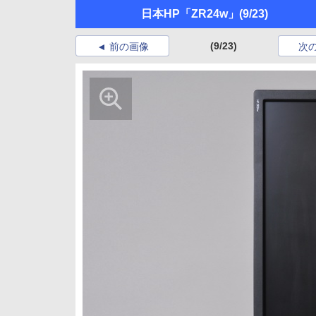
日本HP「ZR24w」
(9/23)
(9/23)
前の画像
次