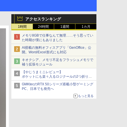
アクセスランキング
1時間
24時間
1週間
1カ月
メモリ8GBで仕事なんて無理……そう思ってい
た時期が僕にもありました
AI搭載の無料オフィスアプリ「GenOffice」公
開。Word/Excel形式にも対応
キオクシア、メモリ不足をフラッシュメモリで
補う拡張モジュール
【やじうまミニレビュー】
ポケットにも楽々入るロジクールの2つ折りマ
ウス「Mobi Fold」。その気になるギミックと
GMKtecのRTX 50シリーズ搭載小型ゲーミング
は？
PC、日本でも発売へ
もっと見る