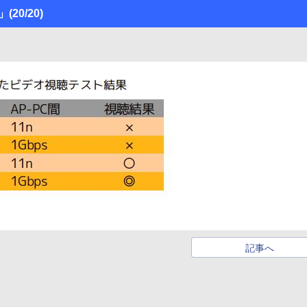
H」
(20/20)
記事へ