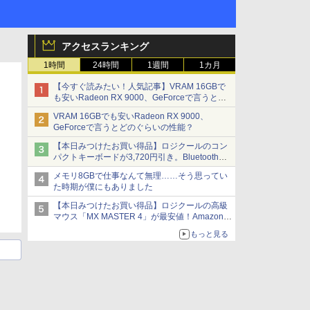
アクセスランキング
1時間
24時間
1週間
1カ月
【今すぐ読みたい！人気記事】VRAM 16GBで
も安いRadeon RX 9000、GeForceで言うとど
のぐらいの性能？ - PC Watch
VRAM 16GBでも安いRadeon RX 9000、
GeForceで言うとどのぐらいの性能？
【本日みつけたお買い得品】ロジクールのコン
パクトキーボードが3,720円引き。Bluetoothで3
台接続対応
メモリ8GBで仕事なんて無理……そう思ってい
た時期が僕にもありました
【本日みつけたお買い得品】ロジクールの高級
マウス「MX MASTER 4」が最安値！Amazonで
3千円弱の割引
もっと見る