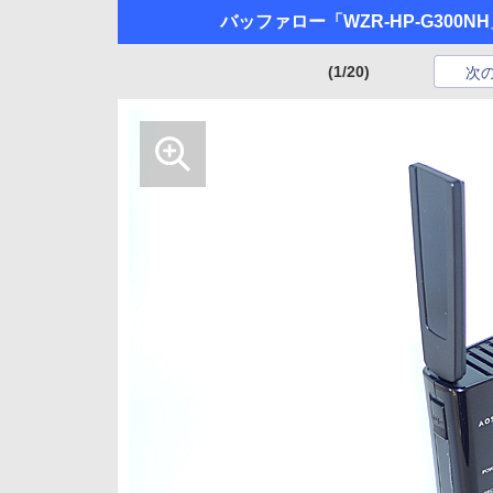
バッファロー「WZR-HP-G300N
(1/20)
次