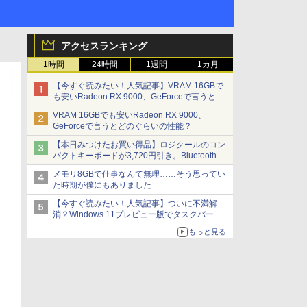
アクセスランキング
1時間
24時間
1週間
1カ月
【今すぐ読みたい！人気記事】VRAM 16GBで
も安いRadeon RX 9000、GeForceで言うとど
のぐらいの性能？ - PC Watch
VRAM 16GBでも安いRadeon RX 9000、
GeForceで言うとどのぐらいの性能？
【本日みつけたお買い得品】ロジクールのコン
パクトキーボードが3,720円引き。Bluetoothで3
台接続対応
メモリ8GBで仕事なんて無理……そう思ってい
た時期が僕にもありました
【今すぐ読みたい！人気記事】ついに不満解
消？Windows 11プレビュー版でタスクバーの
配置変更を徹底検証 - PC Watch
もっと見る