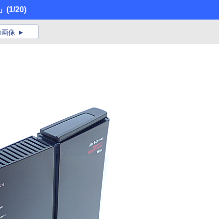
H」
(1/20)
の画像