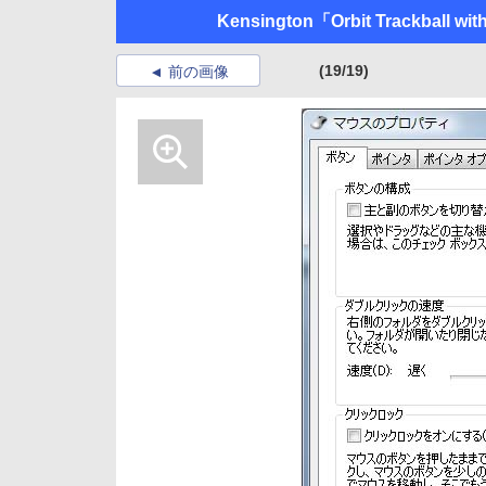
Kensington「Orbit Trackball wit
(19/19)
前の画像