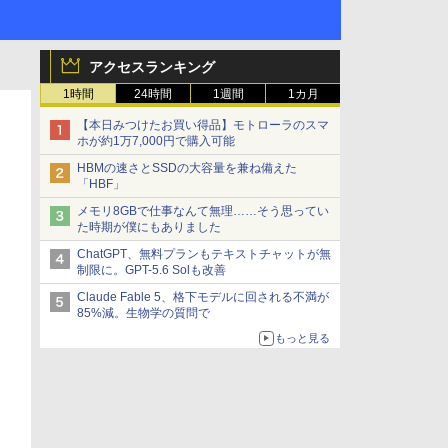
アクセスランキング
1時間
24時間
1週間
1カ月
【本日みつけたお買い得品】モトローラのスマ
ホが約1万7,000円で購入可能
HBMの速さとSSDの大容量を兼ね備えた
「HBF」
メモリ8GBで仕事なんて無理……そう思ってい
た時期が僕にもありました
ChatGPT、無料プランもテキストチャットが無
制限に。GPT-5.6 Solも改善
Claude Fable 5、格下モデルに回される不満が
85%減。生物学の質問で
もっと見る