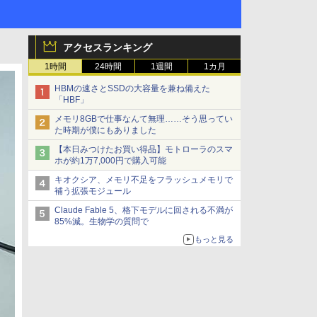
アクセスランキング
1時間
24時間
1週間
1カ月
HBMの速さとSSDの大容量を兼ね備えた
「HBF」
メモリ8GBで仕事なんて無理……そう思ってい
た時期が僕にもありました
【本日みつけたお買い得品】モトローラのスマ
ホが約1万7,000円で購入可能
キオクシア、メモリ不足をフラッシュメモリで
補う拡張モジュール
Claude Fable 5、格下モデルに回される不満が
85%減。生物学の質問で
もっと見る