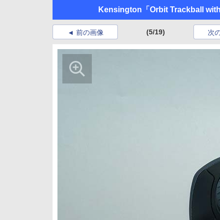
Kensington「Orbit Trackball wit
(5/19)
前の画像
次