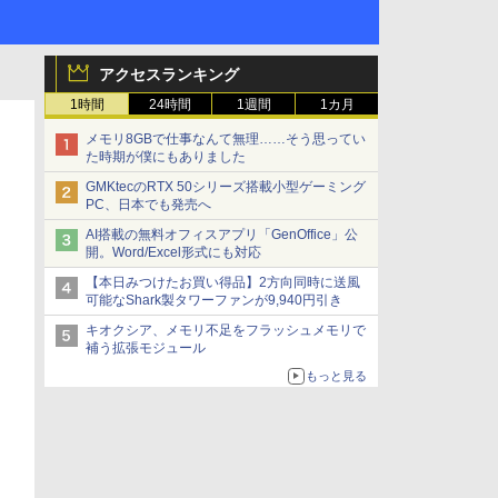
アクセスランキング
1時間
24時間
1週間
1カ月
メモリ8GBで仕事なんて無理……そう思ってい
た時期が僕にもありました
GMKtecのRTX 50シリーズ搭載小型ゲーミング
PC、日本でも発売へ
AI搭載の無料オフィスアプリ「GenOffice」公
開。Word/Excel形式にも対応
【本日みつけたお買い得品】2方向同時に送風
可能なShark製タワーファンが9,940円引き
キオクシア、メモリ不足をフラッシュメモリで
補う拡張モジュール
もっと見る