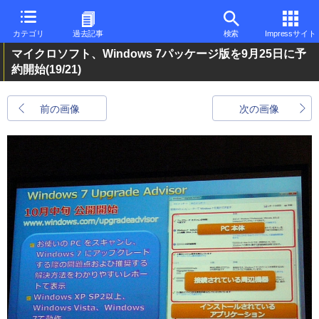
カテゴリ
過去記事
検索
Impressサイト
マイクロソフト、Windows 7パッケージ版を9月25日に予
約開始
(19/21)
前の画像
次の画像